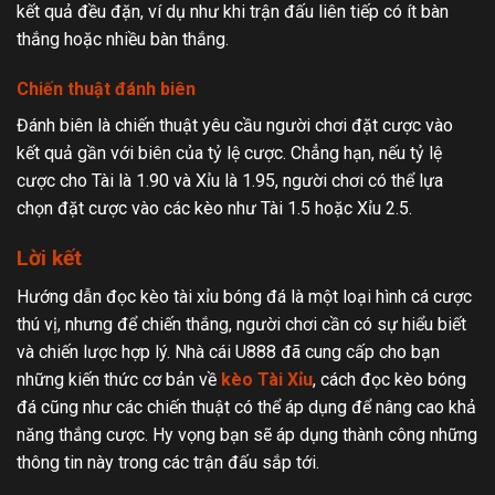
kết quả đều đặn, ví dụ như khi trận đấu liên tiếp có ít bàn
thắng hoặc nhiều bàn thắng.
Chiến thuật đánh biên
Đánh biên là chiến thuật yêu cầu người chơi đặt cược vào
kết quả gần với biên của tỷ lệ cược. Chẳng hạn, nếu tỷ lệ
cược cho Tài là 1.90 và Xỉu là 1.95, người chơi có thể lựa
chọn đặt cược vào các kèo như Tài 1.5 hoặc Xỉu 2.5.
Lời kết
Hướng dẫn đọc kèo tài xỉu bóng đá là một loại hình cá cược
thú vị, nhưng để chiến thắng, người chơi cần có sự hiểu biết
và chiến lược hợp lý. Nhà cái U888 đã cung cấp cho bạn
những kiến thức cơ bản về
kèo Tài Xỉu
, cách đọc kèo bóng
đá cũng như các chiến thuật có thể áp dụng để nâng cao khả
năng thắng cược. Hy vọng bạn sẽ áp dụng thành công những
thông tin này trong các trận đấu sắp tới.