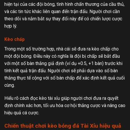
hiện tại của các đội bóng, tình hình chấn thương của cầu thủ,
và các tin tức khác liên quan đến trận đấu. Người chơi cần
theo dõi và nắm bắt sự thay đổi này để có chiến lược cược
hợp lý.
Kèo chấp
Trong một số trường hợp, nhà cái sẽ đưa ra kèo chấp cho
một đội bóng. Điều này có nghĩa là đội bị chấp sẽ bắt đầu
với một số bàn thắng giả định (ví dụ +0.5, +1 bàn) trước khi
tính kết quả trận đấu. Người chơi sẽ phải dựa vào số bàn
thắng thực tế cộng với số bàn chấp để xác định kết quả cuối
cùng.
Hiểu rõ cách đọc kèo tài xỉu giúp người chơi đưa ra quyết
định chính xác hơn, tối ưu hóa cơ hội thắng cược và nâng cao
hiệu quả cá cược.
Chiến thuật chơi kèo bóng đá Tài Xỉu hiệu quả