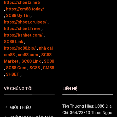
https://shbetz.net/
,
https://cm88.today/
,
SC88 Uy Tín
,
https://shbet.cruises/
,
https://shbet.free/
,
https://bshbet.com/
,
SC88 Link
,
https://sc88.bio/
,
nhà cái
cm88
,
cm88 com
,
SC88
Market
,
SC88 Link
,
SC88
,
SC88 Com
,
SC88
,
CM88
,
SHBET
,
VỀ CHÚNG TÔI
LIÊN HỆ
Tên Thương Hiệu: U888 Địa
GIỚI THIỆU
Chỉ: 364/23/10 Thoại Ngọc