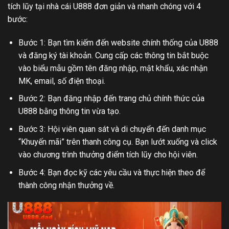
tích lũy tại nhà cái U888 đơn giản và nhanh chóng với 4
bước:
Bước 1: Bạn tìm kiếm đến website chính thống của U888
và đăng ký tài khoản. Cung cấp các thông tin bắt buộc
vào biểu mẫu gồm tên đăng nhập, mật khẩu, xác nhận
MK, email, số điện thoại.
Bước 2: Bạn đăng nhập đến trang chủ chính thức của
U888 bằng thông tin vừa tạo.
Bước 3: Hội viên quan sát và di chuyển đến danh mục
“Khuyến mãi” trên thanh công cụ. Bạn lướt xuống và click
vào chương trình thưởng điểm tích lũy cho hội viên.
Bước 4: Bạn đọc kỹ các yêu cầu và thực hiện theo để
thành công nhận thưởng về.