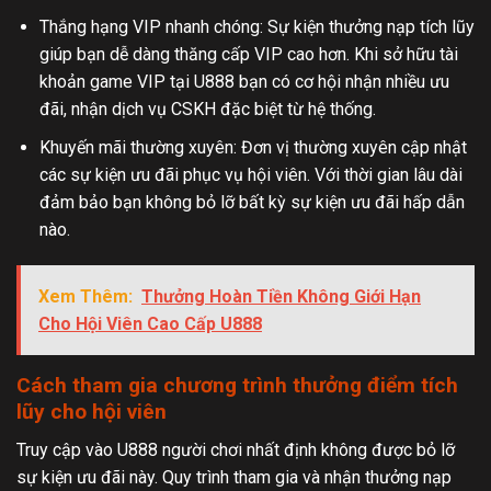
Thắng hạng VIP nhanh chóng: Sự kiện thưởng nạp tích lũy
giúp bạn dễ dàng thăng cấp VIP cao hơn. Khi sở hữu tài
khoản game VIP tại U888 bạn có cơ hội nhận nhiều ưu
đãi, nhận dịch vụ CSKH đặc biệt từ hệ thống.
Khuyến mãi thường xuyên: Đơn vị thường xuyên cập nhật
các sự kiện ưu đãi phục vụ hội viên. Với thời gian lâu dài
đảm bảo bạn không bỏ lỡ bất kỳ sự kiện ưu đãi hấp dẫn
nào.
Xem Thêm:
Thưởng Hoàn Tiền Không Giới Hạn
Cho Hội Viên Cao Cấp U888
Cách tham gia chương trình thưởng điểm tích
lũy cho hội viên
Truy cập vào U888 người chơi nhất định không được bỏ lỡ
sự kiện ưu đãi này. Quy trình tham gia và nhận thưởng nạp