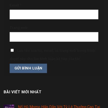
Email
*
Trang web
Lưu tên của tôi, email, và trang web trong trình
duyệt này cho lần bình luận kế tiếp của tôi.
BÀI VIẾT MỚI NHẤT
Nổ Hũ Momo Hấp Dẫn Với Tỷ Lệ Thưởng Cao Tại