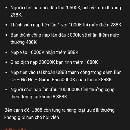
Người chơi nạp tiền lần thứ 1 500K, rinh về mức thưởng
238K.
Thành viên nạp tiền lần 1 với 1000K thì mức điểm 288K.
Bạn thành công nạp lần đầu 3000K sẽ nhận thêm mức
thưởng 488K.
Nạp vào 10000K nhận thêm 888K.
Giao dịch nạp 20000K bạn rinh thêm 1888K.
Nạp tiền vào tài khoản U888 thành công trong sảnh Bắn
Cá – Nổ Hũ – Game Bài 50000K nhận thêm 3888K.
Người chơi nạp lần đầu 1000000K tiền thưởng cộng
thêm trong tài khoản 8.888K.
Bên cạnh đó, U888 còn tung ra hàng loạt ưu đãi thưởng
không giới hạn cho hội viên.