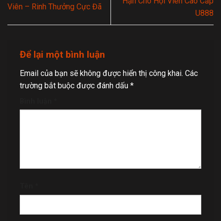
Hạn Cho Hội Viên Cao Cấp
Viên – Rinh Thưởng Cực Đã
U888
Để lại một bình luận
Email của bạn sẽ không được hiển thị công khai.
Các
trường bắt buộc được đánh dấu
*
Bình luận
*
Tên
*