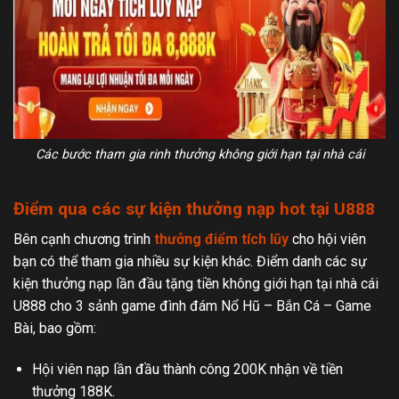
Các bước tham gia rinh thưởng không giới hạn tại nhà cái
Điểm qua các sự kiện thưởng nạp hot tại U888
Bên cạnh chương trình
thưởng điểm tích lũy
cho hội viên
bạn có thể tham gia nhiều sự kiện khác. Điểm danh các sự
kiện thưởng nạp lần đầu tặng tiền không giới hạn tại nhà cái
U888 cho 3 sảnh game đình đám Nổ Hũ – Bắn Cá – Game
Bài, bao gồm:
Hội viên nạp lần đầu thành công 200K nhận về tiền
thưởng 188K.