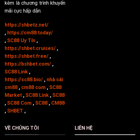
kèm là chương trình khuyến
mãi cực hấp dẫn.
https://shbetz.net/
,
https://cm88.today/
,
SC88 Uy Tín
,
https://shbet.cruises/
,
https://shbet.free/
,
https://bshbet.com/
,
SC88 Link
,
https://sc88.bio/
,
nhà cái
cm88
,
cm88 com
,
SC88
Market
,
SC88 Link
,
SC88
,
SC88 Com
,
SC88
,
CM88
,
SHBET
,
VỀ CHÚNG TÔI
LIÊN HỆ