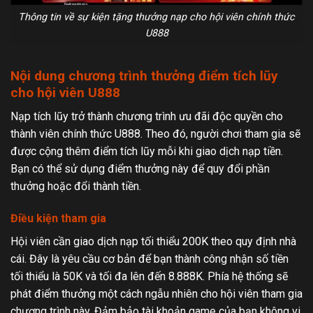
Thông tin về sự kiện tặng thưởng nạp cho hội viên chính thức
U888
Nội dung chương trình thưởng điểm tích lũy
cho hội viên U888
Nạp tích lũy trở thành chương trình ưu đãi độc quyền cho
thành viên chính thức U888. Theo đó, người chơi tham gia sẽ
được cộng thêm điểm tích lũy mỗi khi giao dịch nạp tiền.
Bạn có thể sử dụng điểm thưởng này để quy đổi phần
thưởng hoặc đổi thành tiền.
Điều kiện tham gia
Hội viên cần giao dịch nạp tối thiểu 200K theo quy định nhà
cái. Đây là yêu cầu cơ bản để bạn thành công nhận số tiền
tối thiểu là 50K và tối đa lên đến 8.888K. Phía hệ thống sẽ
phát điểm thưởng một cách ngẫu nhiên cho hội viên tham gia
chương trình này. Đảm bảo tài khoản game của bạn không vi