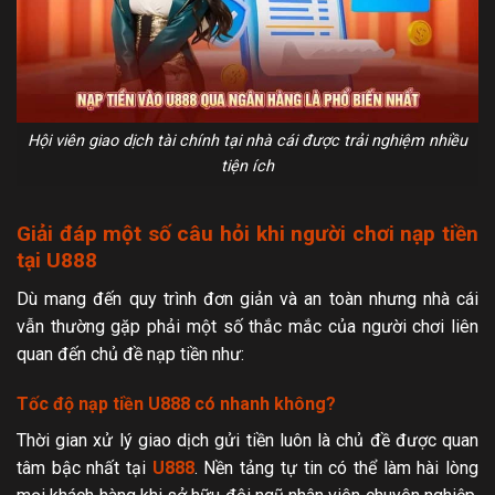
Hội viên giao dịch tài chính tại nhà cái được trải nghiệm nhiều
tiện ích
Giải đáp một số câu hỏi khi người chơi nạp tiền
tại U888
Dù mang đến quy trình đơn giản và an toàn nhưng nhà cái
vẫn thường gặp phải một số thắc mắc của người chơi liên
quan đến chủ đề nạp tiền như:
Tốc độ nạp tiền U888 có nhanh không?
Thời gian xử lý giao dịch gửi tiền luôn là chủ đề được quan
tâm bậc nhất tại
U888
. Nền tảng tự tin có thể làm hài lòng