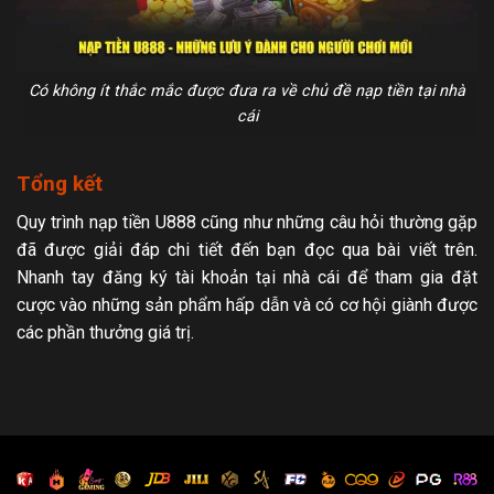
Có không ít thắc mắc được đưa ra về chủ đề nạp tiền tại nhà
cái
Tổng kết
Quy trình nạp tiền U888 cũng như những câu hỏi thường gặp
đã được giải đáp chi tiết đến bạn đọc qua bài viết trên.
Nhanh tay đăng ký tài khoản tại nhà cái để tham gia đặt
cược vào những sản phẩm hấp dẫn và có cơ hội giành được
các phần thưởng giá trị.