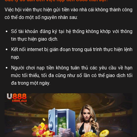
Việc hội viên thực hiện gửi tiền vào nhà cái không thành công
có thể do một số nguyên nhân sau:
Số tài khoản đăng ký tại hệ thống không khớp với thông
tin thực hiện giao dịch.
Kết nối internet bị gián đoạn trong quá trình thực hiện lệnh
nạp.
Người chơi nạp tiền không tuân thủ các yêu cầu về hạn
mức tối thiểu, tối đa cũng như số lần có thể giao dịch tối
đa trong một ngày.