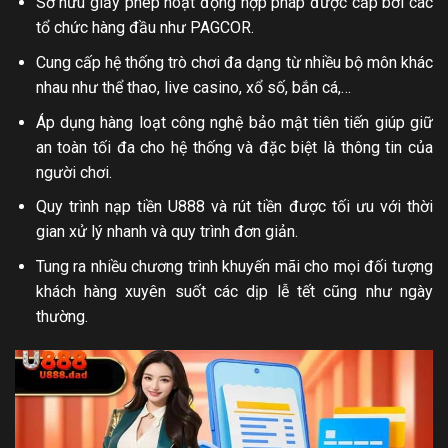
Sở hữu giấy phép hoạt động hợp pháp được cấp bởi các
tổ chức hàng đầu như PAGCOR.
Cung cấp hệ thống trò chơi đa dạng từ nhiều bộ môn khác
nhau như thể thao, live casino, xổ số, bắn cá,…
Áp dụng hàng loạt công nghệ bảo mật tiên tiến giúp giữ
an toàn tối đa cho hệ thống và đặc biệt là thông tin của
người chơi.
Quy trình nạp tiền U888 và rút tiền được tối ưu với thời
gian xử lý nhanh và quy trình đơn giản.
Tung ra nhiều chương trình khuyến mãi cho mọi đối tượng
khách hàng xuyên suốt các dịp lễ tết cũng như ngày
thường.