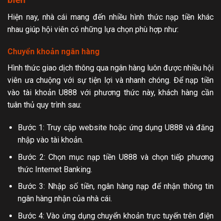
Hiện nay, nhà cái mang đến nhiều hình thức nạp tiền khác
nhau giúp hội viên có những lựa chọn phù hợp như:
Chuyển khoản ngân hàng
Hình thức giao dịch thông qua ngân hàng luôn được nhiều hội
viên ưa chuộng với sự tiện lợi và nhanh chóng. Để nạp tiền
vào tài khoản U888 với phương thức này, khách hàng cần
tuân thủ quy trình sau:
Bước 1: Truy cập website hoặc ứng dụng U888 và đăng
nhập vào tài khoản.
Bước 2: Chọn mục nạp tiền U888 và chọn tiếp phương
thức Internet Banking.
Bước 3: Nhập số tiền, ngân hàng nạp để nhận thông tin
ngân hàng nhận của nhà cái.
Bước 4: Vào ứng dụng chuyển khoản trực tuyến trên điện