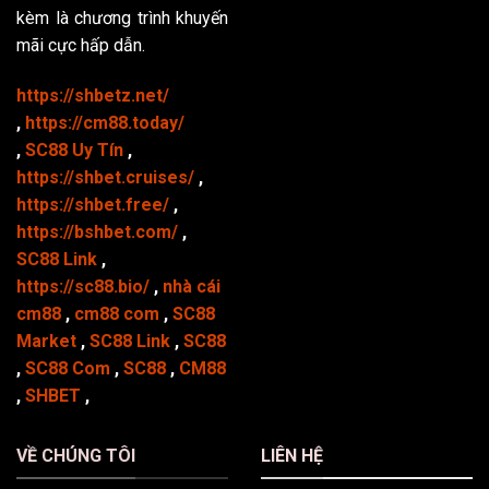
kèm là chương trình khuyến
mãi cực hấp dẫn.
https://shbetz.net/
,
https://cm88.today/
,
SC88 Uy Tín
,
https://shbet.cruises/
,
https://shbet.free/
,
https://bshbet.com/
,
SC88 Link
,
https://sc88.bio/
,
nhà cái
cm88
,
cm88 com
,
SC88
Market
,
SC88 Link
,
SC88
,
SC88 Com
,
SC88
,
CM88
,
SHBET
,
VỀ CHÚNG TÔI
LIÊN HỆ