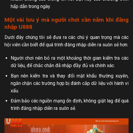
hấp dẫn trong ngày.
Một vài lưu ý mà người chơi cần nắm khi đăng
nhập U888
Dưới đây chúng tôi sẽ đưa ra các chú ý quan trọng mà các
hội viên cần biết để quá trình đăng nhập diễn ra suôn sẻ hơn.
Người chơi nên bỏ ra một khoảng thời gian kiểm tra các
dữ liệu, để chắc chắn đã nhập đầy đủ và chính xác.
Bạn nên kiểm tra và thay đổi mật khẩu thường xuyên,
ngăn chặn các trường hợp bị đánh cắp dữ liệu với hành vi
xấu.
Đảm bảo các nguồn mạng ổn định, không giật lag để quá
trình đăng nhập diễn ra suôn sẻ.