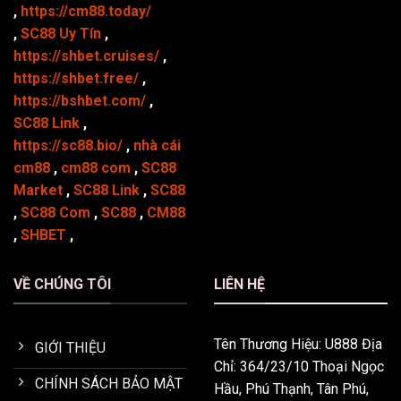
,
https://cm88.today/
,
SC88 Uy Tín
,
https://shbet.cruises/
,
https://shbet.free/
,
https://bshbet.com/
,
SC88 Link
,
https://sc88.bio/
,
nhà cái
cm88
,
cm88 com
,
SC88
Market
,
SC88 Link
,
SC88
,
SC88 Com
,
SC88
,
CM88
,
SHBET
,
VỀ CHÚNG TÔI
LIÊN HỆ
Tên Thương Hiệu: U888 Địa
GIỚI THIỆU
Chỉ: 364/23/10 Thoại Ngọc
CHÍNH SÁCH BẢO MẬT
Hầu, Phú Thạnh, Tân Phú,