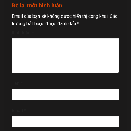
Để lại một bình luận
Email của bạn sẽ không được hiển thị công khai.
Các
trường bắt buộc được đánh dấu
*
Bình luận
*
Tên
*
Email
*