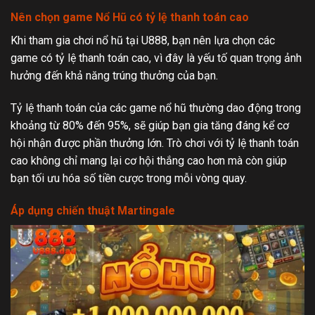
Nên chọn game Nổ Hũ có tỷ lệ thanh toán cao
Khi tham gia chơi nổ hũ tại U888, bạn nên lựa chọn các
game có tỷ lệ thanh toán cao, vì đây là yếu tố quan trọng ảnh
hưởng đến khả năng trúng thưởng của bạn.
Tỷ lệ thanh toán của các game nổ hũ thường dao động trong
khoảng từ 80% đến 95%, sẽ giúp bạn gia tăng đáng kể cơ
hội nhận được phần thưởng lớn. Trò chơi với tỷ lệ thanh toán
cao không chỉ mang lại cơ hội thắng cao hơn mà còn giúp
bạn tối ưu hóa số tiền cược trong mỗi vòng quay.
Áp dụng chiến thuật Martingale