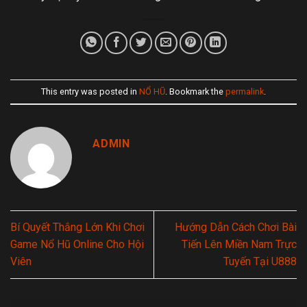
This entry was posted in
NỔ HŨ
. Bookmark the
permalink
.
ADMIN
Bí Quyết Thắng Lớn Khi Chơi
Hướng Dẫn Cách Chơi Bài
Game Nổ Hũ Online Cho Hội
Tiến Lên Miền Nam Trực
Viên
Tuyến Tại U888